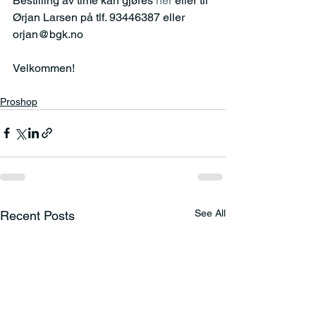
Bestilling av time kan gjøres 
her
 eller til 
Ørjan Larsen på tlf. 93446387 eller 
orjan@bgk.no
Velkommen!
Proshop
See All
Recent Posts