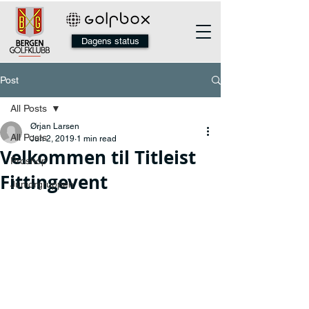
Dagens status
Post
All Posts
Ørjan Larsen
All Posts
Jun 2, 2019
1 min read
Velkommen til Titleist
Proshop
Fittingevent
Juniorgruppen