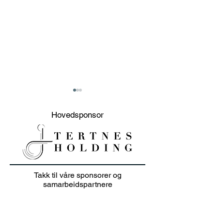
Hovedsponsor
Velkommen til Wilson
Logoballer til 
Takk til våre sponsorer og
Custom-Fit Event
bedrift
samarbeidspartnere
fredag 2.mai