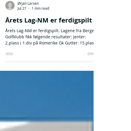
Ørjan Larsen
Jul 27
1 min read
Årets Lag-NM er ferdigspilt
Årets Lag-NM er ferdigspilt. Lagene fra Bergen
Golfklubb fikk følgende resultater: Jenter:
2.plass i 1.div på Romerike Gk Gutter: 15.plass i
1.div på Romerike Gk Herrer: 9.plass i 1.div på
Sandefjord Gk Damer: 4.plass i 2.div på
Utsikten Gk Alle lagene beholder plassen i
samme divisjon i 2027. Les mer