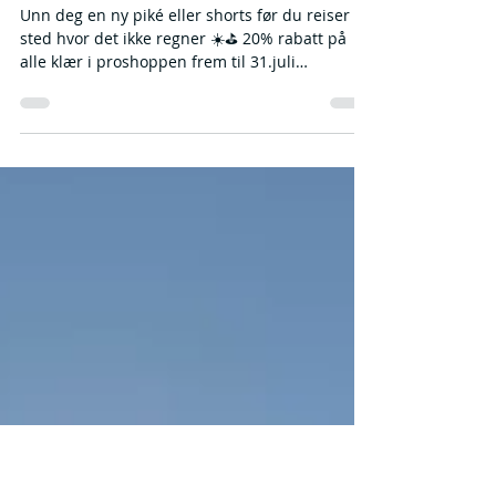
Jul 2
1 min read
20% sommer salg på klær i
juli 👕🏌️‍♀️
Unn deg en ny piké eller shorts før du reiser et
sted hvor det ikke regner ☀️⛳️ 20% rabatt på
alle klær i proshoppen frem til 31.juli
(caps/hodeplagg er ikke inkludert i salget) God
sommer og takk til ChatGPT for bildet 😂