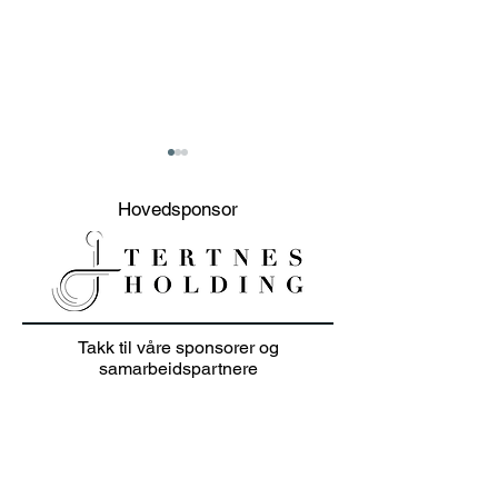
Hovedsponsor
Logoballer til din
Velkommen til 
Takk til våre sponsorer og
bedrift
Fitting Event
samarbeidspartnere