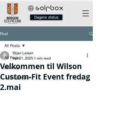
Dagens status
Post
All Posts
Ørjan Larsen
All Posts
Apr 21, 2025
1 min read
Velkommen til Wilson
Proshop
Custom-Fit Event fredag
Juniorgruppen
2.mai