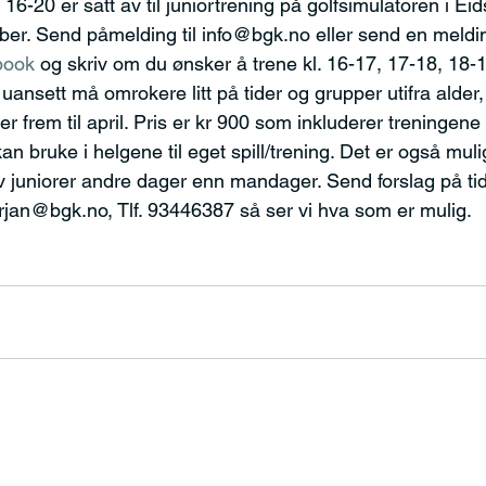
6-20 er satt av til juniortrening på golfsimulatoren i Ei
er. Send påmelding til info@bgk.no eller send en meldi
book
 og skriv om du ønsker å trene kl. 16-17, 17-18, 18-1
ansett må omrokere litt på tider og grupper utifra alder, 
er frem til april. Pris er kr 900 som inkluderer treningene
n bruke i helgene til eget spill/trening. Det er også muli
av juniorer andre dager enn mandager. Send forslag på tid
 orjan@bgk.no, Tlf. 93446387 så ser vi hva som er mulig.