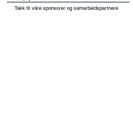
Takk til våre sponsorer og samarbeidspartnere
Presentasjon
Info
foreldremøte / kode
fore
foreldregruppe Spond
seso
Berg