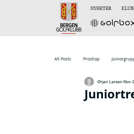
NYHETER
KLUB
All Posts
Proshop
Juniorgru
Ørjan Larsen
Nov 
Juniortr