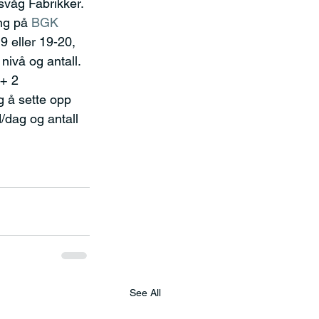
dsvåg Fabrikker.
ng på 
BGK 
9 eller 19-20, 
nivå og antall. 
 + 2 
g å sette opp 
/dag og antall 
See All