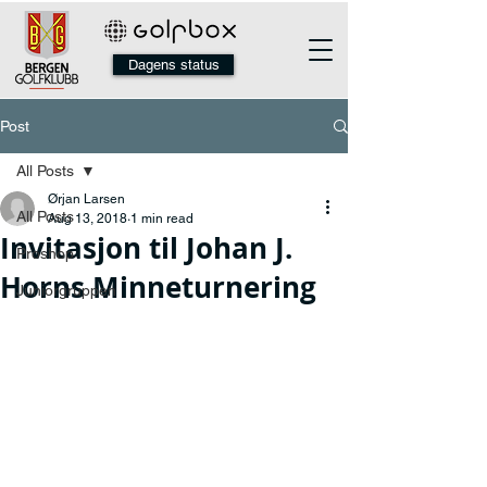
Dagens status
Post
All Posts
Ørjan Larsen
All Posts
Aug 13, 2018
1 min read
Invitasjon til Johan J.
Proshop
Horns Minneturnering
Juniorgruppen