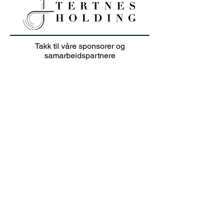
20% sommer salg på
Junioravslutni
Takk til våre sponsorer og
klær i juli 👕🏌️‍♀️
solskinn
samarbeidspartnere