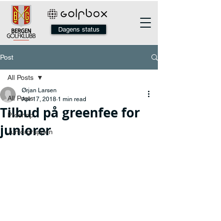
Dagens status
Post
All Posts
Ørjan Larsen
All Posts
Apr 17, 2018
1 min read
Tilbud på greenfee for
Proshop
juniorer
Juniorgruppen