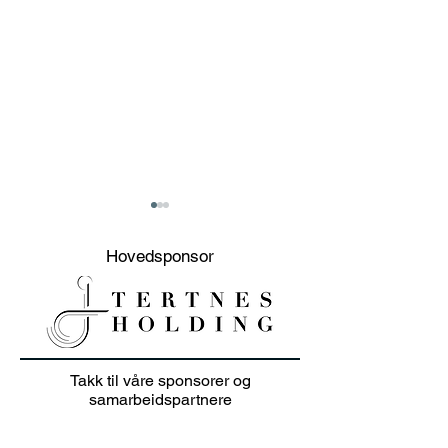
Hovedsponsor
Presentasjon
Info juniortren
Takk til våre sponsorer og
foreldremøte / kode
foreldremøte 
samarbeidspartnere
foreldregruppe Spond
OFF-sesongstar
Team Bergen G