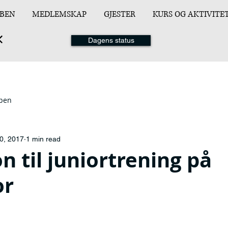
BEN
MEDLEMSKAP
GJESTER
KURS OG AKTIVITE
Dagens status
ppen
0, 2017
1 min read
on til juniortrening på
or