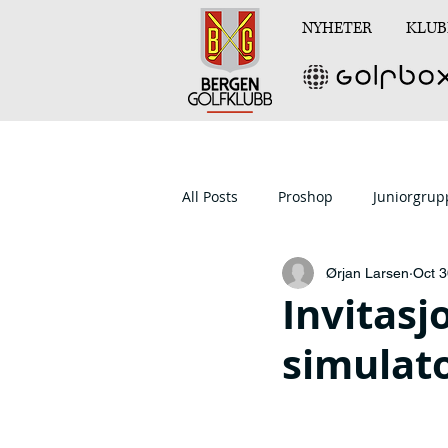
NYHETER
KLUB
All Posts
Proshop
Juniorgru
Ørjan Larsen
Oct 3
Invitasj
simulat