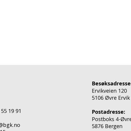
Besøksadresse
Ervikveien 120
5106 Øvre Ervik
 55 19 91
Postadresse:
Postboks 4-Øvre
o@bgk.no
5876 Bergen