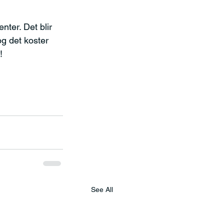
ter. Det blir 
g det koster 
! 
See All