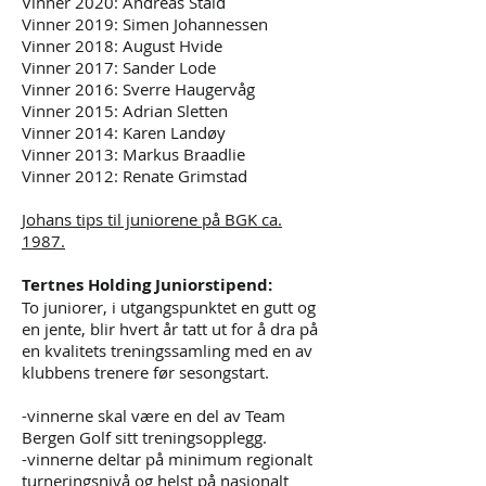
Vinner 2020: Andreas Stald
Vinner 2019: Simen Johannessen
Vinner 2018: August Hvide
Vinner 2017: Sander Lode
Vinner 2016: Sverre Haugervåg
Vinner 2015: Adrian Sletten
Vinner 2014: Karen Land
øy
Vinner 2013: Markus Braadlie
Vinner 2012: Renate Grimstad
Johans tips til juniorene på BGK ca.
1987.
Tertnes Holding Juniorstipend:
To juniorer, i utgangspunktet en gutt og
en jente, blir hvert år tatt ut for å dra på
en kvalitets treningssamling med en av
klubbens trenere før sesongstart.
-vinnerne skal være en del av Team
Bergen Golf sitt treningsopplegg.
-vinnerne deltar på minimum
regionalt
turneringsnivå og helst på nasjonalt