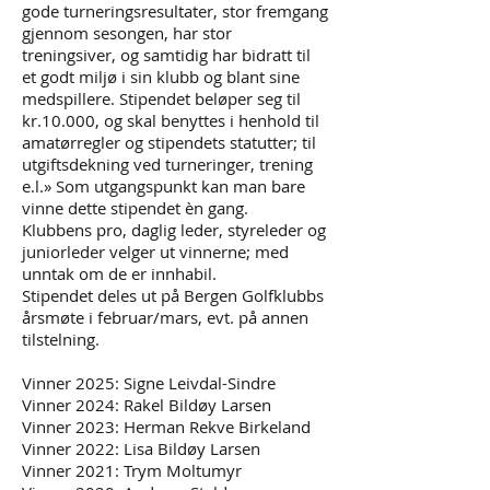
gode turneringsresultater, stor fremgang
gjennom sesongen, har stor
treningsiver, og samtidig har bidratt til
et godt miljø i sin klubb og blant sine
medspillere. Stipendet beløper seg til
kr.10.000, og skal benyttes i henhold til
amatørregler og stipendets statutter; til
utgiftsdekning ved turneringer, trening
e.l.» Som utgangspunkt kan man bare
vinne dette stipendet èn gang.
Klubbens pro, daglig leder, styreleder og
juniorleder velger ut vinnerne; med
unntak om de er innhabil.
Stipendet deles ut på Bergen Golfklubbs
årsmøte i februar/mars, evt. på annen
tilstelning.
Vinner 2025: Signe Leivdal-Sindre
Vinner 2024: Rakel Bildøy Larsen
Vinner 2023: Herman Rekve Birkeland
Vinner 2022: Lisa Bildøy Larsen
Vinner 2021: Trym Moltumyr