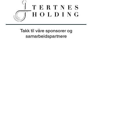
20% sommer salg på
Junioravslutni
Takk til våre sponsorer og
klær i juli 👕🏌️‍♀️
solskinn
samarbeidspartnere