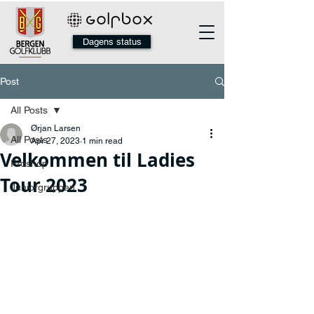
Dagens status
Post
All Posts
Ørjan Larsen
All Posts
Apr 27, 2023
1 min read
Velkommen til Ladies
Proshop
Tour 2023
Juniorgruppen