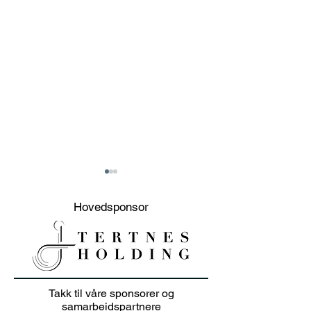
Hovedsponsor
20% sommer salg på
Junioravslutni
Takk til våre sponsorer og
klær i juli 👕🏌️‍♀️
solskinn
samarbeidspartnere