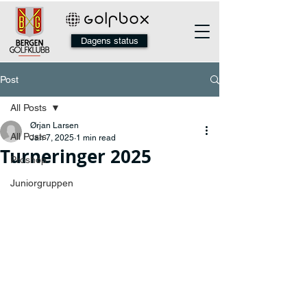
Dagens status
Post
All Posts
Ørjan Larsen
All Posts
Jan 7, 2025
1 min read
Turneringer 2025
Proshop
Juniorgruppen