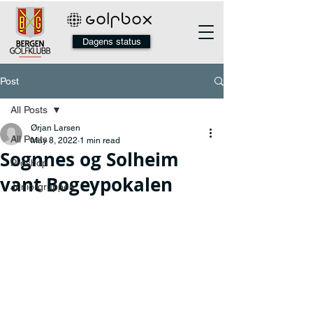
Dagens status
Post
All Posts
Ørjan Larsen
All Posts
May 8, 2022
1 min read
Sognnes og Solheim
Proshop
vant Bogeypokalen
Juniorgruppen