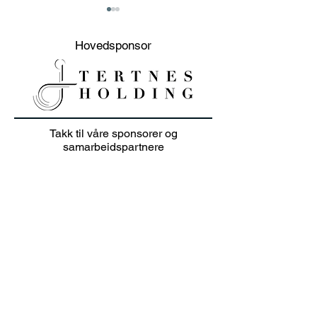
Hovedsponsor
20% sommer salg på
Junioravslutni
Takk til våre sponsorer og
klær i juli 👕🏌️‍♀️
solskinn
samarbeidspartnere