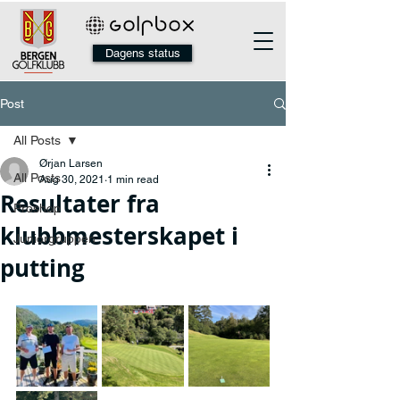
Dagens status
Post
All Posts
Ørjan Larsen
All Posts
Aug 30, 2021
1 min read
Resultater fra
Proshop
klubbmesterskapet i
Juniorgruppen
putting