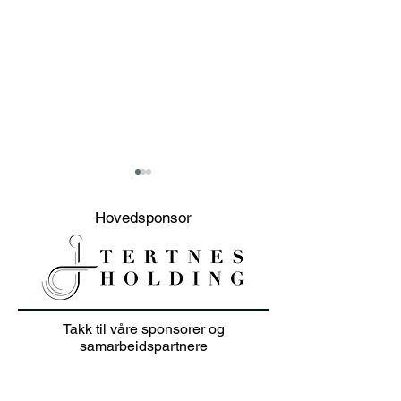
Hovedsponsor
20% sommer salg på
Junioravslutni
Takk til våre sponsorer og
klær i juli 👕🏌️‍♀️
solskinn
samarbeidspartnere