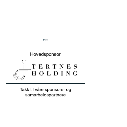
Hovedsponsor
20% sommer salg på
Junioravslutni
Takk til våre sponsorer og
klær i juli 👕🏌️‍♀️
solskinn
samarbeidspartnere