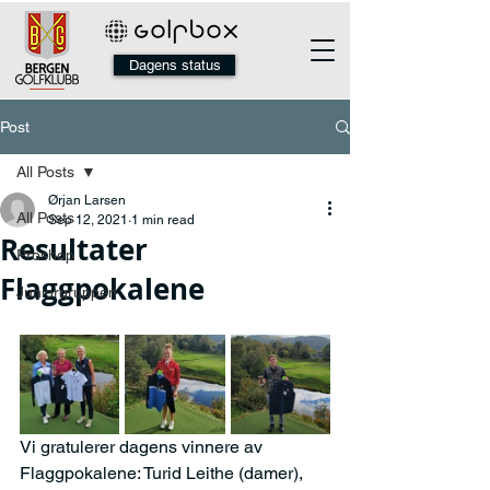
Dagens status
Post
All Posts
Ørjan Larsen
All Posts
Sep 12, 2021
1 min read
Resultater
Proshop
Flaggpokalene
Juniorgruppen
Vi gratulerer dagens vinnere av 
Flaggpokalene: Turid Leithe (damer), 