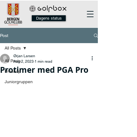
Dagens status
Post
All Posts
Ørjan Larsen
All Posts
Aug 2, 2023
1 min read
Protimer med PGA Pro
Proshop
Juniorgruppen