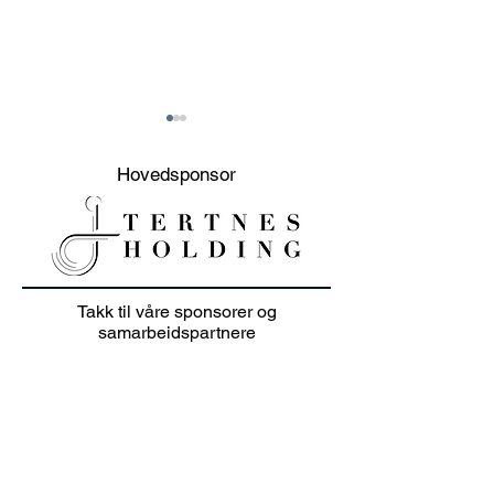
Hovedsponsor
20% sommer salg på
Junioravslutni
Takk til våre sponsorer og
klær i juli 👕🏌️‍♀️
solskinn
samarbeidspartnere