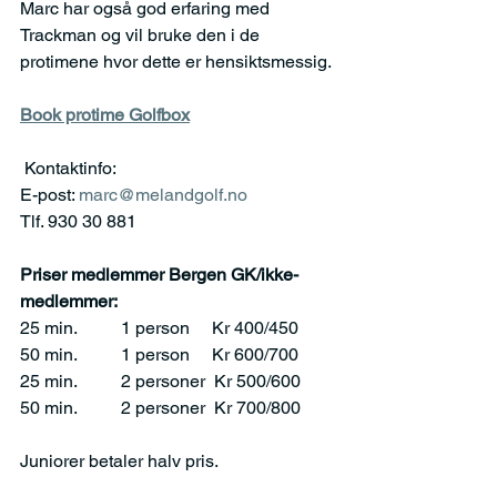
Marc har også god erfaring med 
Trackman og vil bruke den i de 
protimene hvor dette er hensiktsmessig.
Book protime Golfbox
 Kontaktinfo:
E-post: 
marc@melandgolf.no
Tlf. 930 30 881
Priser medlemmer Bergen GK/ikke-
medlemmer:
25 min.          1 person     Kr 400/450
50 min.          1 person     Kr 600/700
25 min.          2 personer  Kr 500/600
50 min.          2 personer  Kr 700/800
Juniorer betaler halv pris.