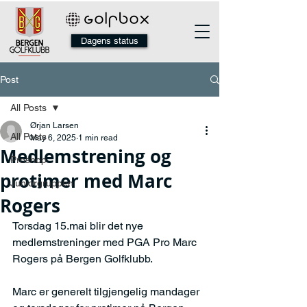
Dagens status
Post
All Posts
Ørjan Larsen
All Posts
May 6, 2025
1 min read
Medlemstrening og
Proshop
protimer med Marc
Juniorgruppen
Rogers
Torsdag 15.mai blir det nye 
medlemstreninger med PGA Pro Marc 
Rogers på Bergen Golfklubb.
Marc er generelt tilgjengelig mandager 