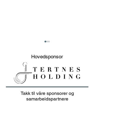
Hovedsponsor
20% sommer salg på
Junioravslutni
Takk til våre sponsorer og
klær i juli 👕🏌️‍♀️
solskinn
samarbeidspartnere