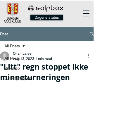
Dagens status
Post
All Posts
Ørjan Larsen
All Posts
Aug 13, 2023
1 min read
"Litt" regn stoppet ikke
Proshop
minneturneringen
Juniorgruppen