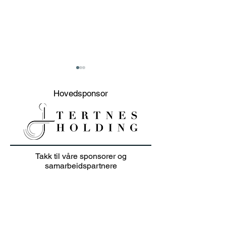
Hovedsponsor
20% sommer salg på
Junioravslutni
Takk til våre sponsorer og
klær i juli 👕🏌️‍♀️
solskinn
samarbeidspartnere