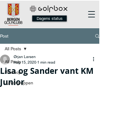
Dagens status
Post
All Posts
Ørjan Larsen
All Posts
Aug 15, 2020
1 min read
Lisa og Sander vant KM
Proshop
Junior
Juniorgruppen