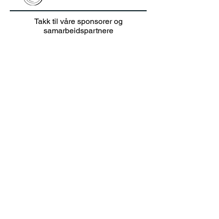
Presentasjon
Info juniortren
Takk til våre sponsorer og
foreldremøte / kode
foreldremøte 
samarbeidspartnere
foreldregruppe Spond
OFF-sesongstar
Team Bergen G
!