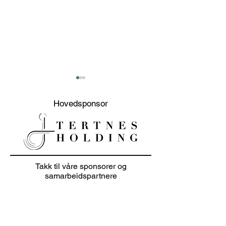
Hovedsponsor
20% sommer salg på
Junioravslutni
Takk til våre sponsorer og
klær i juli 👕🏌️‍♀️
solskinn
samarbeidspartnere