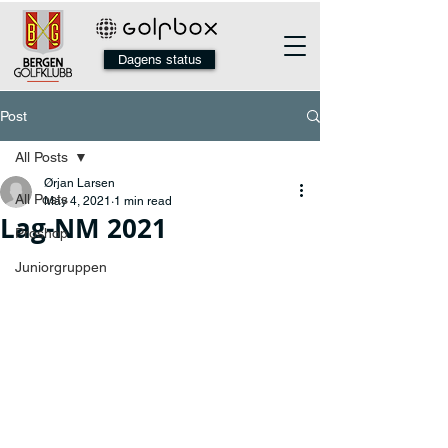
Dagens status
Post
All Posts
Ørjan Larsen
All Posts
May 4, 2021
1 min read
Lag-NM 2021
Proshop
Juniorgruppen