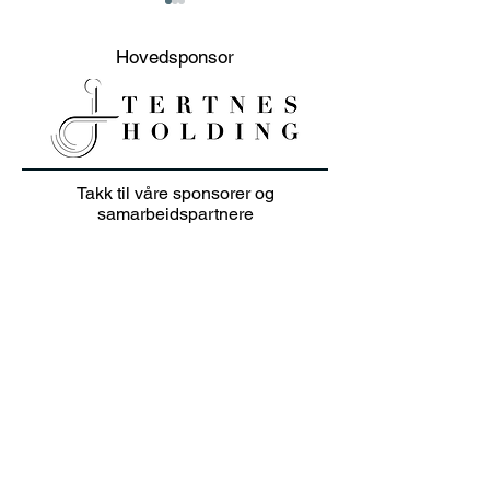
Hovedsponsor
20% sommer salg på
Junioravslutni
Takk til våre sponsorer og
klær i juli 👕🏌️‍♀️
solskinn
samarbeidspartnere