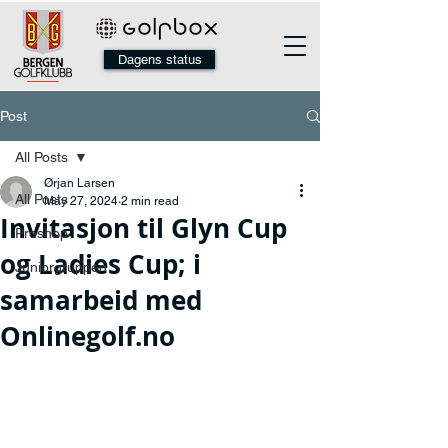
Dagens status
Post
All Posts
Ørjan Larsen
All Posts
May 27, 2024
2 min read
Invitasjon til Glyn Cup
Proshop
og Ladies Cup; i
Juniorgruppen
samarbeid med
Onlinegolf.no