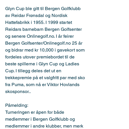
Glyn Cup ble gitt til Bergen Golfklubb 
av Reidar Frønsdal og Nordisk 
Hattefabrikk i 1955. I 1999 startet 
Reidars barnebarn Bergen Golfsenter 
og senere 
Onlinegolf.no
. I år feirer 
Bergen Golfsenter/Onlinegolf.no 25 år 
og bidrar med kr 10,000 i gavekort som 
fordeles utover premiebordet til de 
beste spillerne i Glyn Cup og Ladies 
Cup. I tillegg deles det ut en 
trekkepremie på et valgfritt par med sko 
fra Puma, som nå er Viktor Hovlands 
skosponsor.. 
Påmelding:
Turneringen er åpen for både 
medlemmer i Bergen Golfklubb og 
medlemmer i andre klubber, men merk 