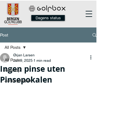
Dagens status
Post
All Posts
Ørjan Larsen
All Posts
Jun 9, 2025
1 min read
Ingen pinse uten
Proshop
Pinsepokalen
Juniorgruppen