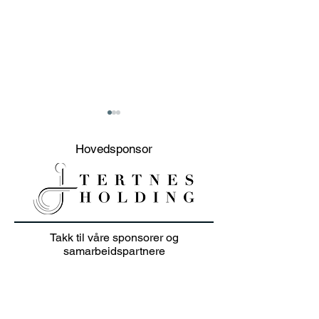
Hovedsponsor
20% sommer salg på
Junioravslutni
Takk til våre sponsorer og
klær i juli 👕🏌️‍♀️
solskinn
samarbeidspartnere