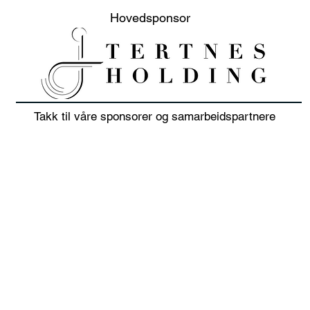
Hovedsponsor
Takk til våre sponsorer og samarbeidspartnere
20% sommer salg på klær
Juni
i juli 👕🏌️‍♀️
sols