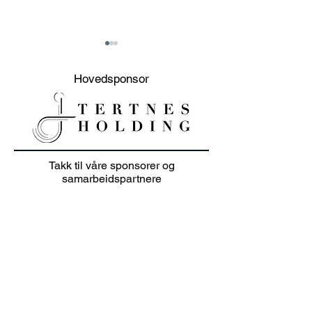
Hovedsponsor
20% sommer salg på
Junioravslutni
Takk til våre sponsorer og
klær i juli 👕🏌️‍♀️
solskinn
samarbeidspartnere