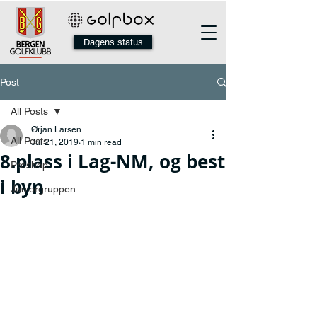
Dagens status
Post
All Posts
Ørjan Larsen
All Posts
Jul 21, 2019
1 min read
8.plass i Lag-NM, og best
Proshop
i byn
Juniorgruppen