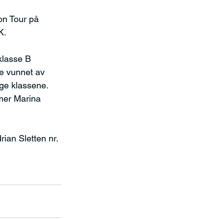
n Tour på 
K.
klasse B 
e vunnet av 
gge klassene.
mer Marina 
ian Sletten nr. 