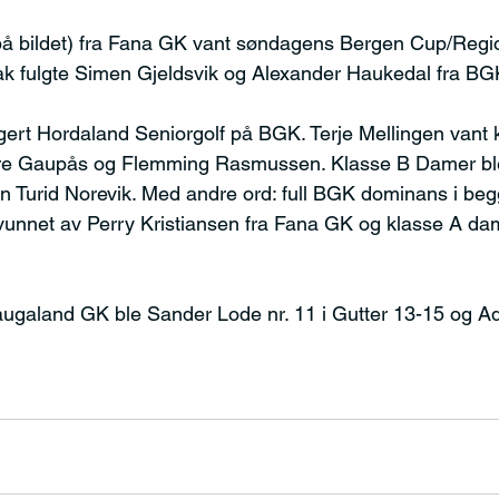
på bildet) fra Fana GK vant søndagens Bergen Cup/Regio
k fulgte Simen Gjeldsvik og Alexander Haukedal fra BG
gert Hordaland Seniorgolf på BGK. Terje Mellingen vant 
ore Gaupås og Flemming Rasmussen. Klasse B Damer bl
an Turid Norevik. Med andre ord: full BGK dominans i be
vunnet av Perry Kristiansen fra Fana GK og klasse A da
ugaland GK ble Sander Lode nr. 11 i Gutter 13-15 og Adr