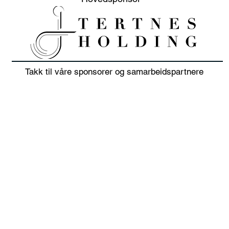
Takk til våre sponsorer og samarbeidspartnere
20% sommer salg på klær
Juni
i juli 👕🏌️‍♀️
sols