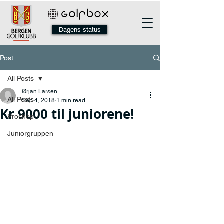
Dagens status
Post
All Posts
Ørjan Larsen
All Posts
Sep 4, 2018
1 min read
Kr 9000 til juniorene!
Proshop
Juniorgruppen