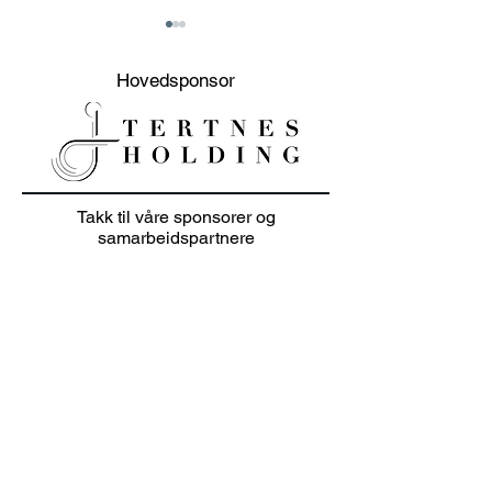
Hovedsponsor
Presentasjon
Info juniortren
Takk til våre sponsorer og
foreldremøte / kode
foreldremøte 
samarbeidspartnere
foreldregruppe Spond
OFF-sesongstar
Team Bergen G
!