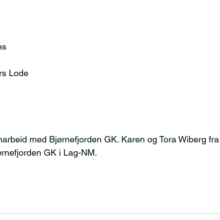
es
ars Lode
amarbeid med Bjørnefjorden GK. Karen og Tora Wiberg fra
jørnefjorden GK i Lag-NM.