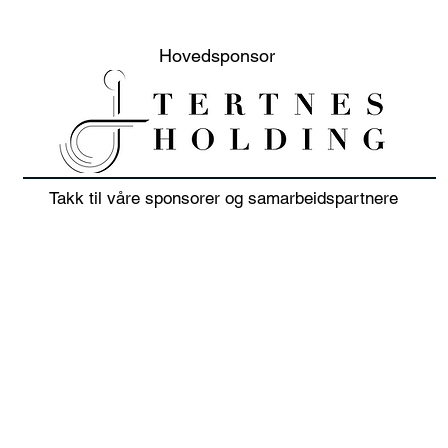
Hovedsponsor
Takk til våre sponsorer og samarbeidspartnere
Presentasjon
Info
foreldremøte / kode
fore
foreldregruppe Spond
seso
Berg