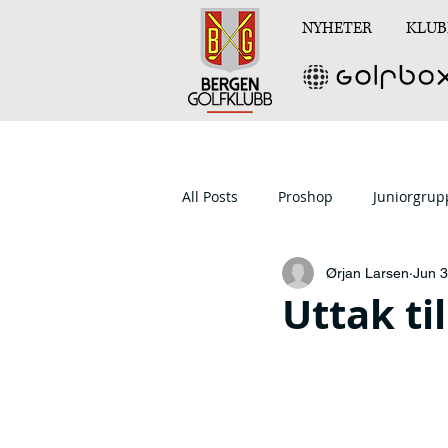
NYHETER
KLUB
All Posts
Proshop
Juniorgru
Ørjan Larsen
Jun 3
Uttak ti