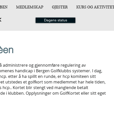
BEN
MEDLEMSKAP
GJESTER
KURS OG AKTIVITE
Dagens status
èen
å administrere og gjennomføre regulering av
menes handicap i Bergen Golfklubbs systemer. I dag,
hcp. etter å ha spillt en runde, er hcp komiteen sitt
Det utstedes et golfkort som medlemmet har hele tiden,
ns hcp.. Kortet blir stengt ved manglende betalt
e i klubben. Opplysninger om GolfKortet eller sitt eget