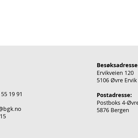
Besøksadresse
Ervikveien 120
5106 Øvre Ervik
 55 19 91
Postadresse:
Postboks 4-Øvre
o@bgk.no
5876 Bergen
15