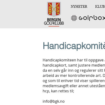
NYHETER
KLUB
Handicapkomit
Handicapkomiteen har til oppgave 
handicapkort, samt justere medlem
da en selv går inn og regulerer sitt 
arbeid av mer kontrollerende art. 
og som til enhver tid viser spillere
medlemsavgift eller annet uteståend
hcp, kan rettes til;
info@bgk.no