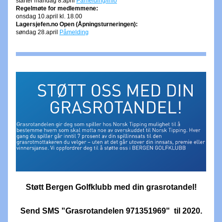
starter mandag 8.april 
Påmelding/info
Regelmøte for medlemmene: 
onsdag 10.april kl. 18.00
Lagersjefen.no Open (Åpningsturneringen):
søndag 28.april 
Påmelding
Støtt Bergen Golfklubb med din grasrotandel!
Send SMS "Grasrotandelen 971351969"  til 2020.