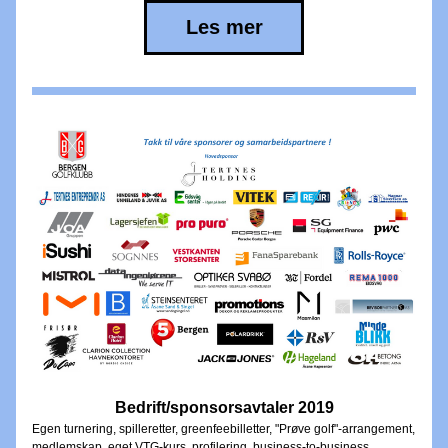
Les mer
Bedrift/sponsorsavtaler 2019
Egen turnering, spilleretter, greenfeebilletter, "Prøve golf"-arrangement, 
medlemskap, eget VTG-kurs, profilering, business-to-business 