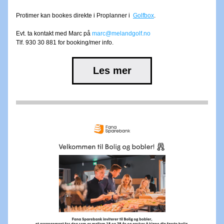
Protimer kan bookes direkte i Proplanner i  
Golfbox
.
Evt. 
ta kontakt med Marc på 
marc@melandgolf.no
Tlf. 930 30 881 for booking/mer info.
Les mer