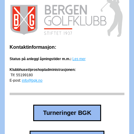
Kontaktinformasjon:
Status på anlegg/ åpningstider m.m.: 
Les mer
Klubbhuset/proshop/administrasjonen:
Tlf. 55199180
E-post: 
info@bgk.no
Turneringer BGK