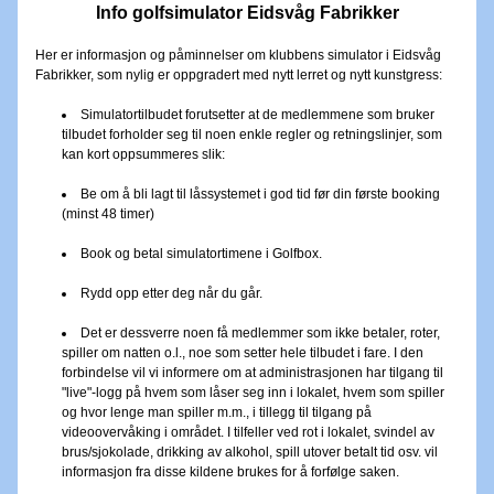
Info golfsimulator Eidsvåg Fabrikker
Her er informasjon og påminnelser om klubbens simulator i Eidsvåg 
Fabrikker, som nylig er oppgradert med nytt lerret og nytt kunstgress:
Simulatortilbudet forutsetter at de medlemmene som bruker 
tilbudet forholder seg til noen enkle regler og retningslinjer, som 
kan kort oppsummeres slik:
Be om å bli lagt til låssystemet i god tid før din første booking 
(minst 48 timer)
Book og betal simulatortimene i Golfbox.
Rydd opp etter deg når du går.
Det er dessverre noen få medlemmer som ikke betaler, roter, 
spiller om natten o.l., noe som setter hele tilbudet i fare. I den 
forbindelse vil vi informere om at administrasjonen har tilgang til 
"live"-logg på hvem som låser seg inn i lokalet, hvem som spiller 
og hvor lenge man spiller m.m., i tillegg til tilgang på 
videoovervåking i området. I tilfeller ved rot i lokalet, svindel av 
brus/sjokolade, drikking av alkohol, spill utover betalt tid osv. vil 
informasjon fra disse kildene brukes for å forfølge saken.