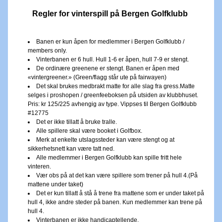
Regler for vinterspill på Bergen Golfklubb 
Banen er kun åpen for medlemmer i Bergen Golfklubb / 
members only.
Vinterbanen er 6 hull. Hull 1-6 er åpen, hull 7-9 er stengt.
De ordinære greenene er stengt. Banen er åpen med 
«vintergreener.» (Green/flagg står ute på fairwayen)
Det skal brukes medbrakt matte for alle slag fra gress.Matte 
selges i proshopen / greenfeeboksen på utsiden av klubbhuset. 
Pris: kr 125/225 avhengig av type. Vippses til Bergen Golfklubb 
#12775
Det er ikke tillatt å bruke tralle.
Alle spillere skal være booket i Golfbox.
Merk at enkelte utslagssteder kan være stengt og at 
sikkerhetsnett kan være tatt ned.
Alle medlemmer i Bergen Golfklubb kan spille fritt hele 
vinteren.
Vær obs på at det kan være spillere som trener på hull 4.(På 
mattene under taket)
Det er kun tillatt å stå å trene fra mattene som er under taket på 
hull 4, ikke andre steder på banen. Kun medlemmer kan trene på 
hull 4.
Vinterbanen er ikke handicaptellende.