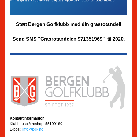
Støtt Bergen Golfklubb med din grasrotandel!
Send SMS "Grasrotandelen 971351969"  til 2020.
Kontaktinformasjon:
Klubbhuset/proshop: 55199180
E-post: 
info@bgk.no