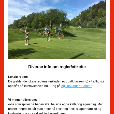
Diverse info om regler/etikette
Lokale regler:
De gjeldende lokale reglene (inkludert evt. ballplassering) vil alltid stå 
oppslått på infotavlen ved hull 1 og på 
bgk.no under "Banen"
Vi minner ellers om:
-alle som spiller på banen skal ha sine egne køller og egen bag. Man 
bruker lengre tid når man deler på køller og dette skaper bare kø og 
frustrasjon på en stort sett fullbooket bane. 