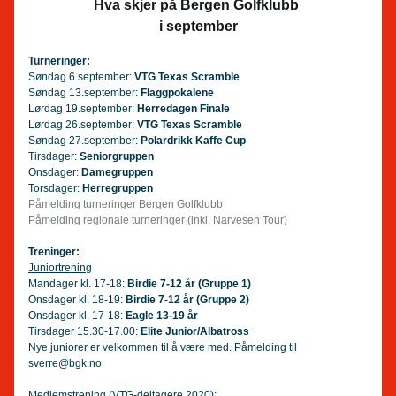
Hva skjer på Bergen Golfklubb 
i september
Turneringer:
Søndag 6.september: 
VTG Texas Scramble
Søndag 13.september: 
Flaggpokalene
Lørdag 19.september: 
Herredagen Finale
Lørdag 26.september: 
VTG Texas Scramble
Søndag 27.september: 
Polardrikk Kaffe Cup
Tirsdager: 
Seniorgruppen
Onsdager: 
Damegruppen
Torsdager: 
Herregruppen
Påmelding turneringer Bergen Golfklubb
Påmelding regionale turneringer (inkl. Narvesen Tour)
Treninger:
Juniortrening
Mandager kl. 17-18: 
Birdie 7-12 år (Gruppe 1)
Onsdager kl. 18-19: 
Birdie 7-12 år (Gruppe 2)
Onsdager kl. 17-18: 
Eagle 13-19 år
Tirsdager 15.30-17.00: 
Elite Junior/Albatross
Nye juniorer er velkommen til å være med. Påmelding til 
sverre@bgk.no
Medlemstrening (VTG-deltagere 2020):