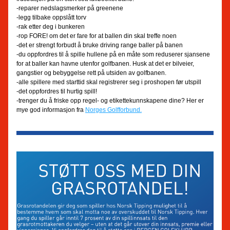
-reparer nedslagsmerker på greenene
-legg tilbake oppslått torv
-rak etter deg i bunkeren
-rop FORE! om det er fare for at ballen din skal treffe noen
-det er strengt forbudt å bruke driving range baller på banen
-du oppfordres til å spille hullene på en måte som reduserer sjansene 
for at baller kan havne utenfor golfbanen. Husk at det er bilveier, 
gangstier og bebyggelse rett på utsiden av golfbanen.
-alle spillere med starttid skal registrerer seg i proshopen før utspill
-det oppfordres til hurtig spill!
-trenger du å friske opp regel- og etikettekunnskapene dine? Her er 
mye god informasjon fra 
Norges Golfforbund.