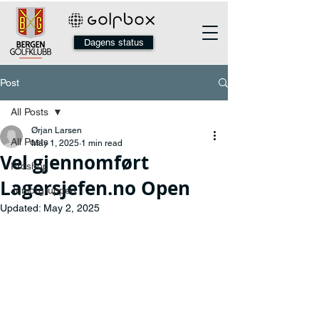
Dagens status
Post
All Posts
Ørjan Larsen
All Posts
May 1, 2025
1 min read
Vel gjennomført
Proshop
Lagersjefen.no Open
Juniorgruppen
Updated:
May 2, 2025