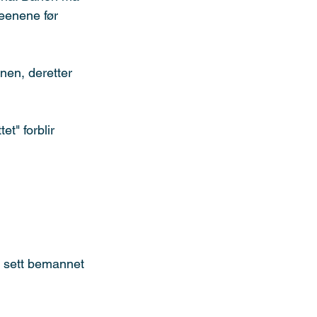
eenene før 
nen, deretter 
t" forblir 
t sett bemannet 