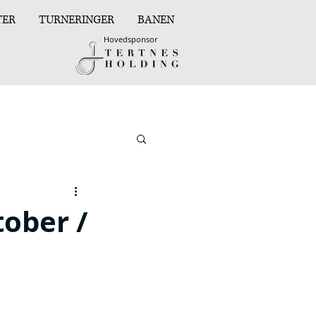
TER
TURNERINGER
BANEN
Hovedsponsor
tober /