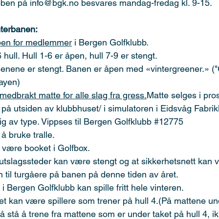
bben på 
info@bgk.no
 besvares mandag-fredag kl. 9-15.
interbanen:
pen for medlemmer
 i Bergen Golfklubb.
hull. Hull 1-6 er åpen, hull 7-9 er stengt.
enene er stengt. Banen er åpen med «vintergreener.» ("
wayen)
medbrakt matte for alle slag fra gress.
Matte selges i pro
å utsiden av klubbhuset/ i simulatoren i Eidsvåg Fabrikke
 av type. Vippses til Bergen Golfklubb 
#12775
t å bruke tralle.
al være booket i Golfbox.
utslagssteder kan være stengt og at sikkerhetsnett kan v
 til turgåere på banen på denne tiden av året.
 Bergen Golfklubb kan spille fritt hele vinteren.
t kan være spillere som trener på hull 4.(På mattene un
t å stå å trene fra mattene som er under taket på hull 4, i