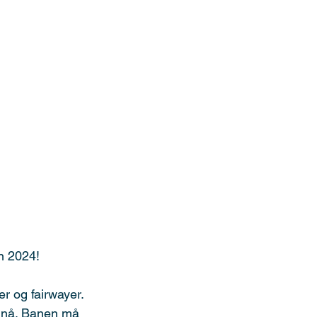
n 2024!
r og fairwayer. 
n nå. Banen må 