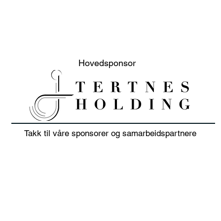
Hovedsponsor
Takk til våre sponsorer og samarbeidspartnere
20% sommer salg på klær
Juni
i juli 👕🏌️‍♀️
sols