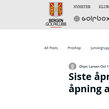
NYHETER
KLUB
All Posts
Proshop
Juniorgru
Ørjan Larsen
Oct 1
Siste åp
åpning 