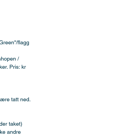
Green"/flagg 
shopen / 
r. Pris: kr 
ære tatt ned. 
der taket)
kke andre 