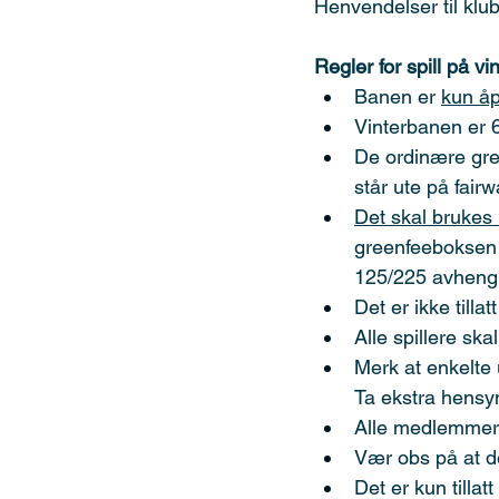
Henvendelser til klu
Regler for spill på v
Banen er 
kun å
Vinterbanen er 6 
De ordinære gre
står ute på fair
Det skal brukes 
greenfeeboksen p
125/225 avhengig
Det er ikke tillat
Alle spillere sk
Merk at enkelte 
Ta ekstra hensyn
Alle medlemmer i
Vær obs på at de
Det er kun tillat