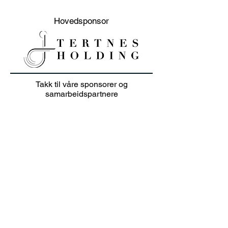
Hovedsponsor
20% sommer salg på
Junioravslutni
Takk til våre sponsorer og
klær i juli 👕🏌️‍♀️
solskinn
samarbeidspartnere