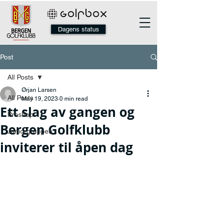
Dagens status
Post
All Posts
Ørjan Larsen
All Posts
May 19, 2023
0 min read
Ett slag av gangen og
Proshop
Bergen Golfklubb
Juniorgruppen
inviterer til åpen dag