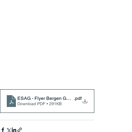
ESAG - Flyer Bergen GK åpen dag 26 mai
.pdf
Download PDF • 291KB