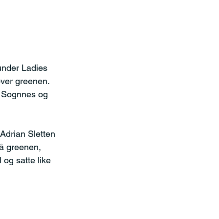
under Ladies 
over greenen. 
a Sognnes og 
Adrian Sletten 
på greenen, 
 og satte like 