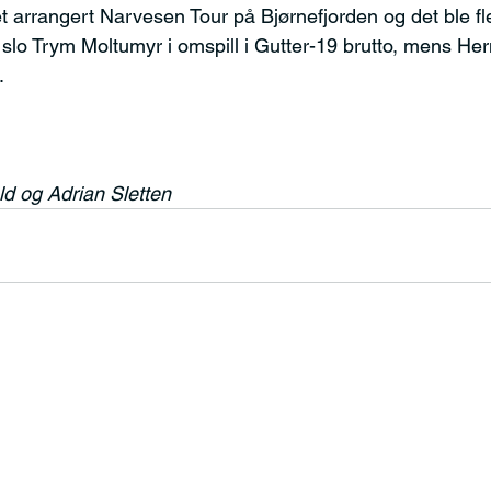
et arrangert Narvesen Tour på Bjørnefjorden og det ble fl
lo Trym Moltumyr i omspill i Gutter-19 brutto, mens He
.
ld og Adrian Sletten