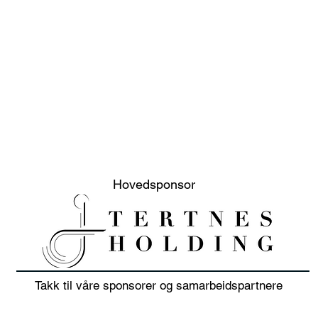
Hovedsponsor
Takk til våre sponsorer og samarbeidspartnere
20% sommer salg på klær
Juni
i juli 👕🏌️‍♀️
sols