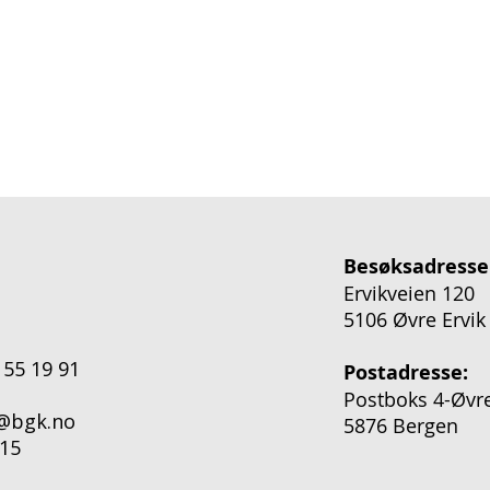
Besøksadresse
Ervikveien 120
5106 Øvre Ervik
 55 19 91
Postadresse:
Postboks 4-Øvre
o@bgk.no
5876 Bergen
15