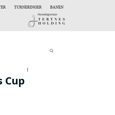
TER
TURNERINGER
BANEN
Hovedsponsor
s Cup