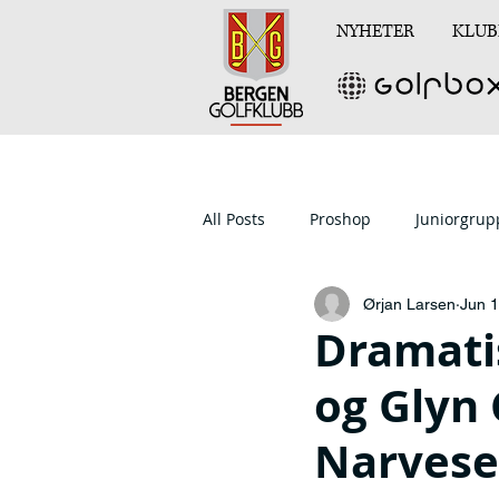
NYHETER
KLUB
All Posts
Proshop
Juniorgru
Ørjan Larsen
Jun 1
Dramati
og Glyn 
Narvese