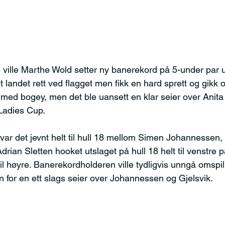
8 ville Marthe Wold setter ny banerekord på 5-under par 
 landet rett ved flagget men fikk en hard sprett og gikk 
med bogey, men det ble uansett en klar seier over Anit
 Ladies Cup.
var det jevnt helt til hull 18 mellom Simen Johannessen, 
drian Sletten hooket utslaget på hull 18 helt til venstre 
til høyre. Banerekordholderen ville tydligvis unngå omspill
n for en ett slags seier over Johannessen og Gjelsvik.