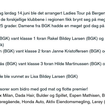
g lørdag 14.juni ble det arrangert Ladies Tour på Bergen
de forskjellige klubbene i regionen fikk brynt seg på me
i 25 grader. Damene fra BGK hadde en meget god dag på
BGK) vant klasse 1 foran Rakel Bildøy Larsen (BGK) og K
Gk)
 (BGK) vant klasse 2 foran Janne Kristoffersen (BGK) og
ås (BGK) vant klasse 3 foran Hilde Martinussen (BGK) o
de ble vunnet av Lisa Bildøy Larsen (BGK)
onsorer som bidro med god mat og flotte premier!
ax Milan, Dada Hair, Bulder og Spillet, Espen Mathisen, 
deregående, Honda Auto, Aktiv Eiendomsmegling, Lerøy (