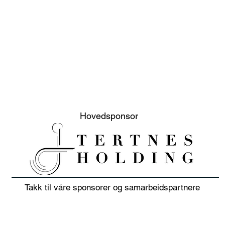
Hovedsponsor
Takk til våre sponsorer og samarbeidspartnere
20% sommer salg på klær
Juni
i juli 👕🏌️‍♀️
sols