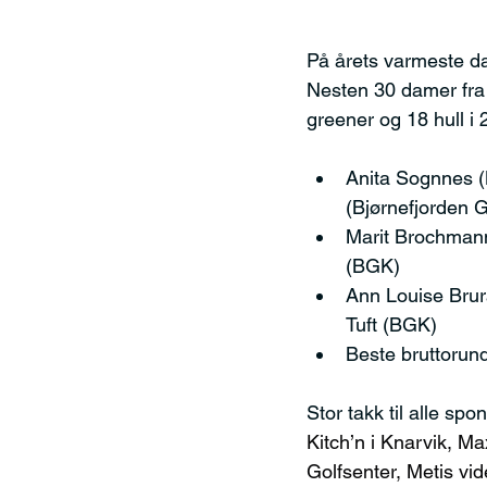
På årets varmeste da
Nesten 30 damer fra 
greener og 18 hull 
Anita Sognnes (
(Bjørnefjorden 
Marit Brochmann
(BGK)
Ann Louise Brur
Tuft (BGK)
Beste bruttorun
Stor takk til alle sp
Kitch’n i Knarvik, M
Golfsenter, Metis vi