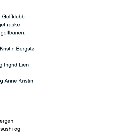
 Golfklubb. 
get raske 
 golfbanen.
ristin Bergstø 
 Ingrid Lien 
g Anne Kristin 
Bergen 
sushi og 