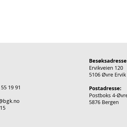
Besøksadresse
Ervikveien 120
5106 Øvre Ervik
 55 19 91
Postadresse:
Postboks 4-Øvre
o@bgk.no
5876 Bergen
15