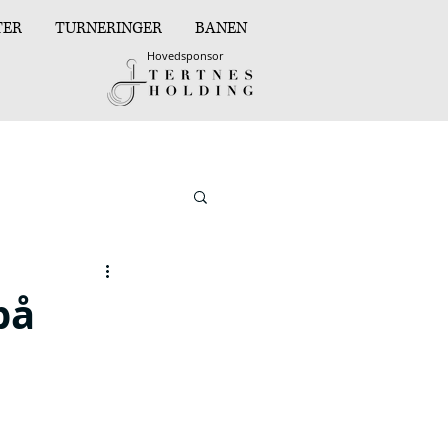
TER
TURNERINGER
BANEN
Hovedsponsor
på