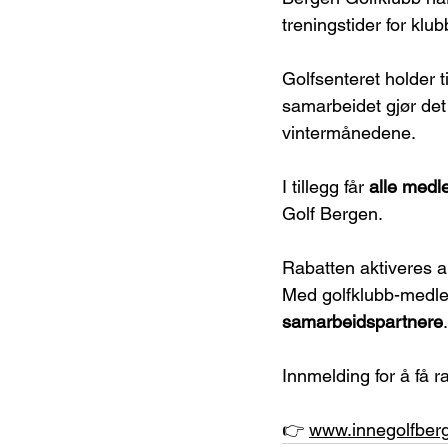
treningstider for klub
Golfsenteret holder til
samarbeidet gjør det
vintermånedene.
I tillegg får 
alle medl
Golf Bergen.
Rabatten aktiveres 
Med golfklubb-medlem
samarbeidspartnere
.
Innmelding for å få r
👉 
www.innegolfber