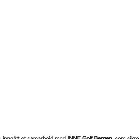
r inngått et samarbeid med 
INNE Golf Bergen
, som sikre