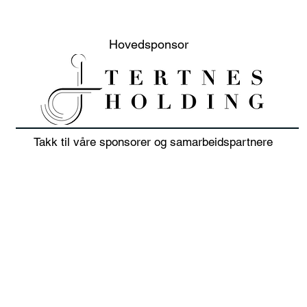
Hovedsponsor
Takk til våre sponsorer og samarbeidspartnere
20% sommer salg på klær
Juni
i juli 👕🏌️‍♀️
sols