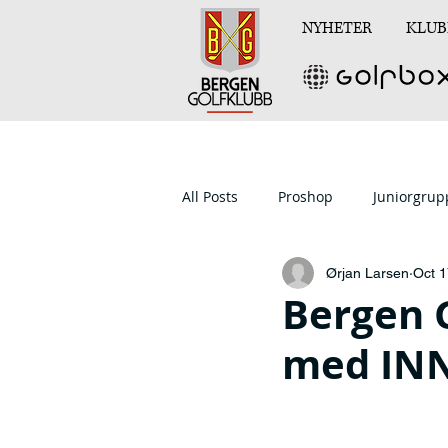
NYHETER
KLUB
All Posts
Proshop
Juniorgru
Ørjan Larsen
Oct 1
Bergen 
med INN