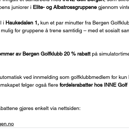
bens juniorer i 
Elite- og Albatrossgruppene 
gjennom vint
 i 
Haukedalen 1, 
kun et par minutter fra Bergen Golfklub
 mulig for gruppene å trene samtidig – med et sosialt sam
emmer av Bergen Golfklubb 20 % rabatt
 på simulatortim
automatisk ved innmelding som golfklubbmedlem for kun 
skapet følger også flere 
fordelsrabatter hos INNE Golf
abattene gjøres enkelt via nettsiden:
gen.no