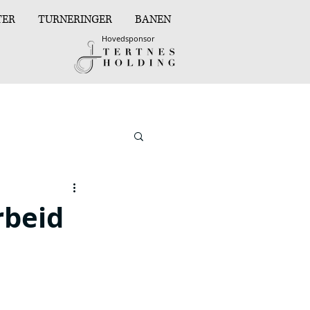
TER
TURNERINGER
BANEN
Hovedsponsor
rbeid