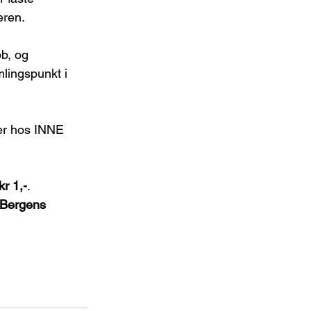
eren.
b, og 
lingspunkt i 
er hos INNE 
kr 1,-
.
 Bergens 