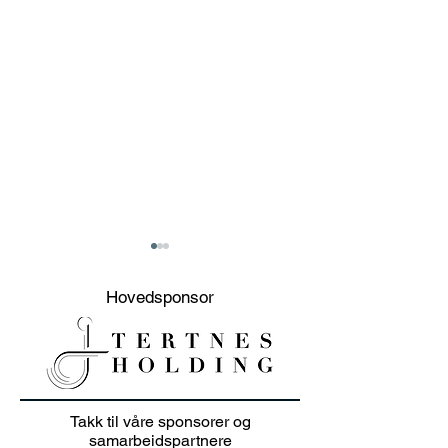
Hovedsponsor
20% sommer salg på
Junioravslutni
Takk til våre sponsorer og
klær i juli 👕🏌️‍♀️
solskinn
samarbeidspartnere