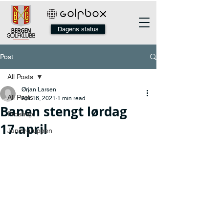
Dagens status
Post
All Posts
Ørjan Larsen
All Posts
Apr 16, 2021
1 min read
Banen stengt lørdag
Proshop
17.april
Juniorgruppen