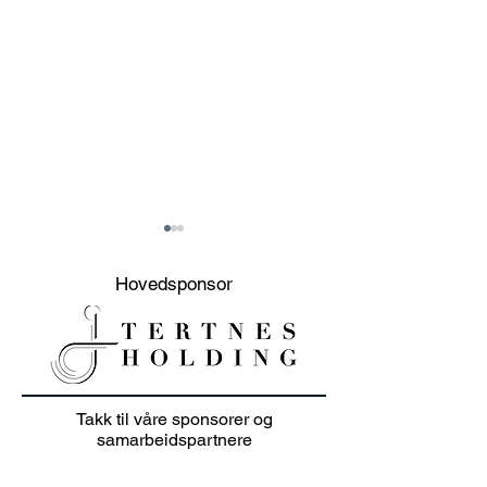
Hovedsponsor
20% sommer salg på
Junioravslutni
Takk til våre sponsorer og
klær i juli 👕🏌️‍♀️
solskinn
samarbeidspartnere