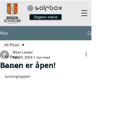
Dagens status
Post
All Posts
Ørjan Larsen
All Posts
Apr 23, 2024
1 min read
Banen er åpen!
Proshop
Juniorgruppen