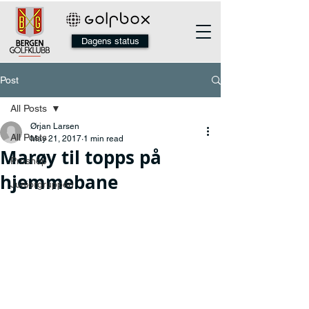
Dagens status
Post
All Posts
Ørjan Larsen
All Posts
May 21, 2017
1 min read
Marøy til topps på
Proshop
hjemmebane
Juniorgruppen