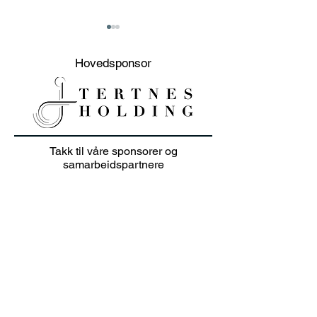
Hovedsponsor
20% sommer salg på
Junioravslutni
Takk til våre sponsorer og
klær i juli 👕🏌️‍♀️
solskinn
samarbeidspartnere