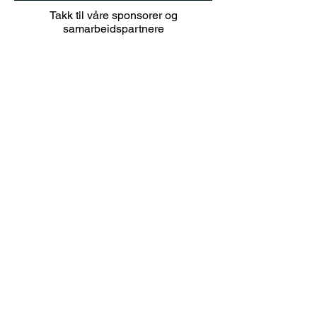
20% sommer salg på
Junioravslutni
Takk til våre sponsorer og
klær i juli 👕🏌️‍♀️
solskinn
samarbeidspartnere