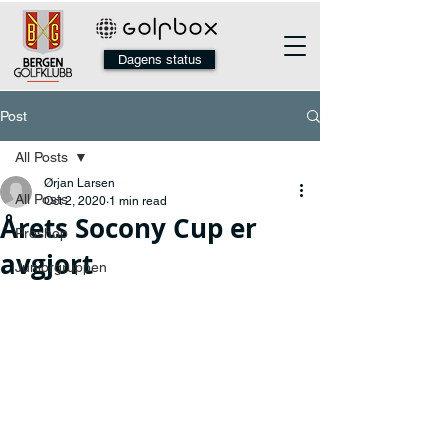
Dagens status
Post
All Posts
Ørjan Larsen
All Posts
Oct 2, 2020
1 min read
Årets Socony Cup er
Proshop
avgjort
Juniorgruppen