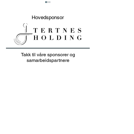
Hovedsponsor
20% sommer salg på
Junioravslutni
Takk til våre sponsorer og
klær i juli 👕🏌️‍♀️
solskinn
samarbeidspartnere