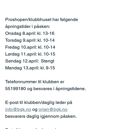
Proshopen/klubbhuset har følgende 
åpningstider i påsken:
Onsdag 8.april: kl. 13-16
Torsdag 9.april: kl. 10-14
Fredag 10.april: kl. 10-14
Lørdag 11.april: kl. 10-15
Søndag 12.april:  Stengt
Mandag 13.april: kl. 9-15
Telefonnummer til klubben er 
55199180 og besvares i åpningstidene.
E-post til klubben/daglig leder på 
info@bgk.no
 og 
orjan@bgk.no
besvarers daglig igjennom påsken.