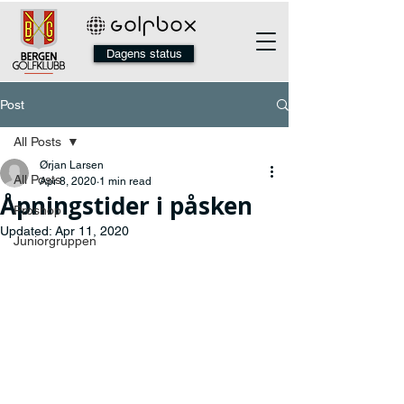
Dagens status
Post
All Posts
Ørjan Larsen
All Posts
Apr 8, 2020
1 min read
Åpningstider i påsken
Proshop
Updated:
Apr 11, 2020
Juniorgruppen